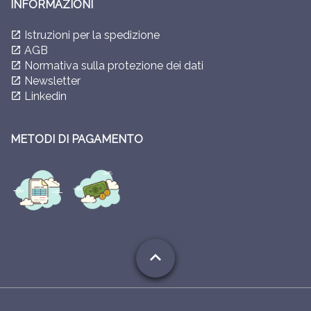
INFORMAZIONI
Istruzioni per la spedizione
launch
AGB
launch
Normativa sulla protezione dei dati
launch
Newsletter
launch
Linkedin
launch
METODI DI PAGAMENTO
expand_less