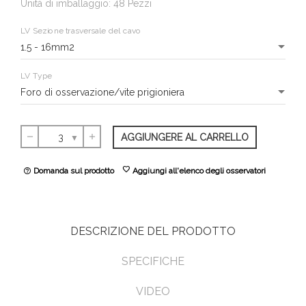
Unità di imballaggio: 48 Pezzi
LV Sezione trasversale del cavo
LV Type
AGGIUNGERE AL CARRELLO
remove
add
favorite
Domanda sul prodotto
Aggiungi all'elenco degli osservatori
help_outline
DESCRIZIONE DEL PRODOTTO
SPECIFICHE
VIDEO