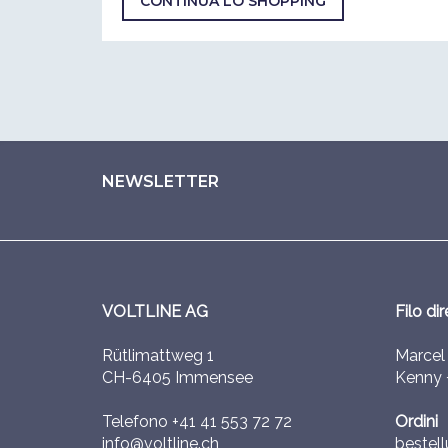
CONTINUA LO SHOPPING
NEWSLETTER
VOLTLINE AG
Filo dir
Rütlimattweg 1
Marce
CH-6405 Immensee
Kenny
Telefono
+41 41 553 72 72
Ordini
info@voltline.ch
bestell