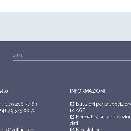
E-Mail
etto
INFORMAZIONI
l
+41 79 208 77 69
Istruzioni per la spedizion
launch
+41 79 575 00 72
AGB
launch
Normativa sulla protezion
launch
dati
ung@voltline.ch
Newsletter
launch