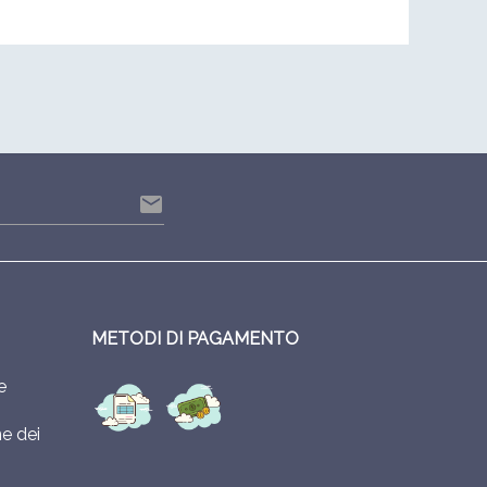
email
METODI DI PAGAMENTO
e
e dei