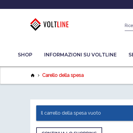
Rice
SHOP
INFORMAZIONI SU VOLTLINE
S
Carello della spesa
home
chevron_right
Il carrello della spesa vuoto