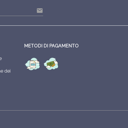
email
METODI DI PAGAMENTO
e
e dei