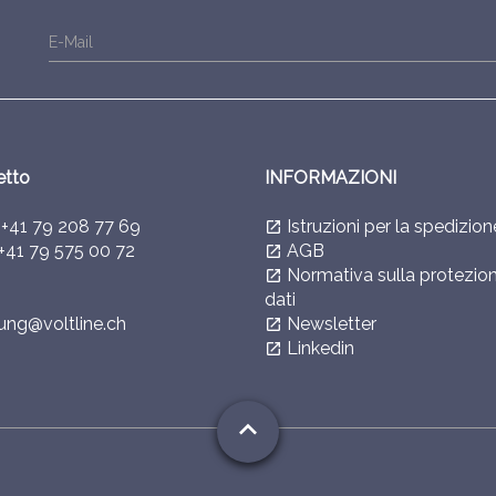
E-Mail
etto
INFORMAZIONI
l
+41 79 208 77 69
Istruzioni per la spedizion
launch
+41 79 575 00 72
AGB
launch
Normativa sulla protezion
launch
dati
ung@voltline.ch
Newsletter
launch
Linkedin
launch
expand_less