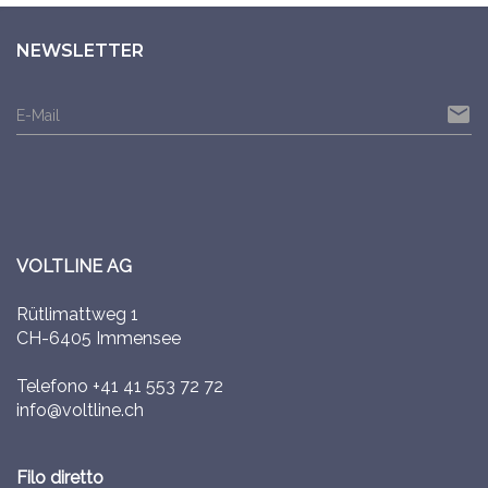
NEWSLETTER
email
E-Mail
VOLTLINE AG
Rütlimattweg 1
CH-6405 Immensee
Telefono
+41 41 553 72 72
info@voltline.ch
Filo diretto