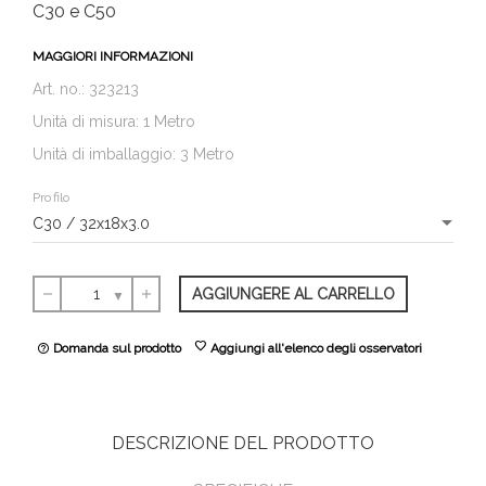
C30 e C50
MAGGIORI INFORMAZIONI
Art. no.: 323213
Unità di misura: 1 Metro
Unità di imballaggio: 3 Metro
Profilo
AGGIUNGERE AL CARRELLO
remove
add
favorite
Domanda sul prodotto
Aggiungi all'elenco degli osservatori
help_outline
DESCRIZIONE DEL PRODOTTO