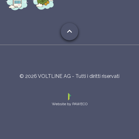
expand_less
©
2026
VOLTLINE AG - Tutti i diritti riservati
Website by PAWECO