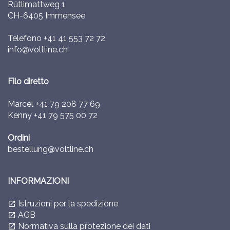
Rütlimattweg 1
CH-6405 Immensee
Telefono
+41 41 553 72 72
info@voltline.ch
Filo diretto
Marcel
+41 79 208 77 69
Kenny
+41 79 575 00 72
Ordini
bestellung@voltline.ch
INFORMAZIONI
Istruzioni per la spedizione
launch
AGB
launch
Normativa sulla protezione dei dati
launch