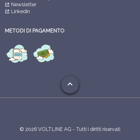
Newsletter
launch
Linkedin
launch
METODI DI PAGAMENTO
expand_less
©
2026
VOLTLINE AG - Tutti i diritti riservati