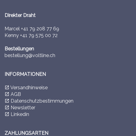
Direkter Draht
Marcel
+41 79 208 77 69
Kenny
+41 79 575 00 72
Bestellungen
bestellung@voltline.ch
INFORMATIONEN
Versandhinweise
launch
AGB
launch
Datenschutzbestimmungen
launch
Newsletter
launch
Linkedin
launch
ZAHLUNGSARTEN