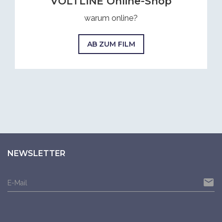
VOLTLINE Online-Shop
warum online?
AB ZUM FILM
NEWSLETTER
email
E-Mail