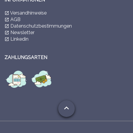
Versandhinweise
launch
AGB
launch
Datenschutzbestimmungen
launch
Newsletter
launch
Linkedin
launch
ZAHLUNGSARTEN
expand_less