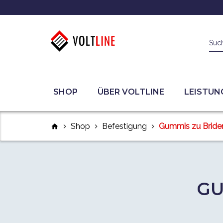
Suc
SHOP
ÜBER VOLTLINE
LEISTUN
Shop
Befestigung
Gummis zu Bride
home
chevron_right
chevron_right
chevron_right
GU