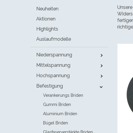
Unsere
Neuheiten
Widerst
Aktionen
fertige
richtig
Highlights
Auslaufmodelle
Niederspannung
Mittelspannung
Hochspannung
Befestigung
Verankerungs Briden
Gummi Briden
Aluminium Briden
Bügel Briden
Glasfaserverstärkte Briden