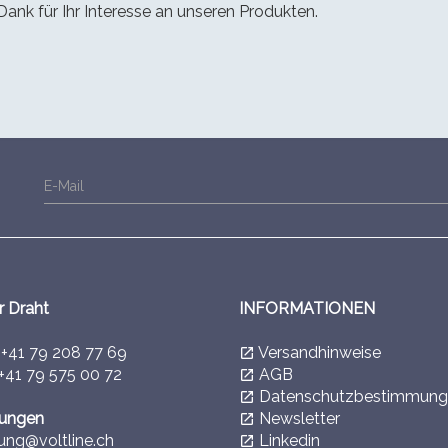
Dank für Ihr Interesse an unseren Produkten.
E-Mail
r Draht
INFORMATIONEN
l
+41 79 208 77 69
Versandhinweise
launch
+41 79 575 00 72
AGB
launch
Datenschutzbestimmung
launch
lungen
Newsletter
launch
ung@voltline.ch
Linkedin
launch