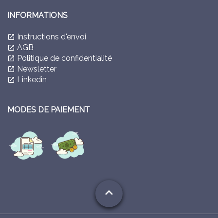
INFORMATIONS
Instructions d'envoi
launch
AGB
launch
Politique de confidentialité
launch
Newsletter
launch
Linkedin
launch
MODES DE PAIEMENT
expand_less