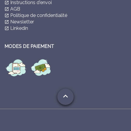
Instructions d'envoi
launch
AGB
launch
Politique de confidentialité
launch
Newsletter
launch
Linkedin
launch
MODES DE PAIEMENT
expand_less