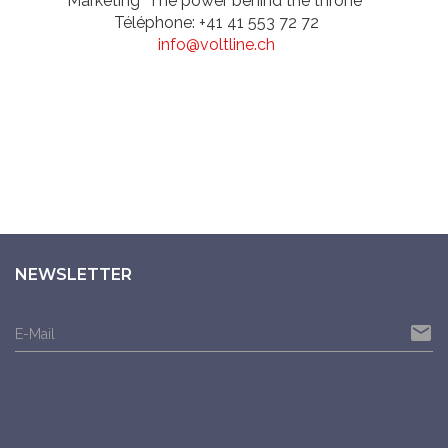
Marketing "The power behind the throne"
Téléphone: +41 41 553 72 72
info@voltline.ch
NEWSLETTER
email
E-Mail