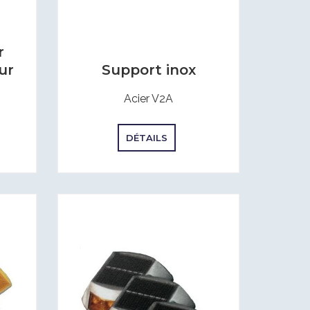
r
Support inox
ur
Acier V2A
DÉTAILS