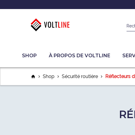
Rec
SHOP
À PROPOS DE VOLTLINE
SERV
Shop
Sécurité routière
Réflecteurs d
home
chevron_right
chevron_right
chevron_right
RÉ