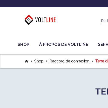
Rec
SHOP
À PROPOS DE VOLTLINE
SERV
Shop
Raccord de connexion
Terre 
home
chevron_right
chevron_right
chevron_right
TE