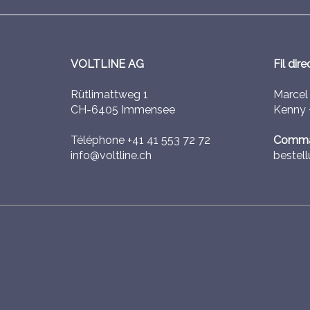
VOLTLINE AG
Fil dire
Rütlimattweg 1
Marce
CH-6405 Immensee
Kenny
Téléphone
+41 41 553 72 72
Comma
info@voltline.ch
bestell