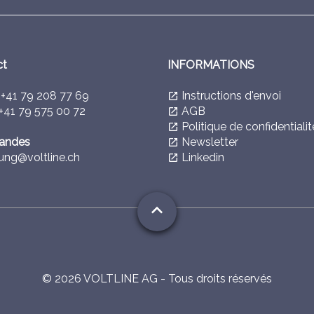
ct
INFORMATIONS
l
+41 79 208 77 69
Instructions d'envoi
launch
+41 79 575 00 72
AGB
launch
Politique de confidentialit
launch
ndes
Newsletter
launch
ung@voltline.ch
Linkedin
launch
expand_less
©
2026
VOLTLINE AG - Tous droits réservés