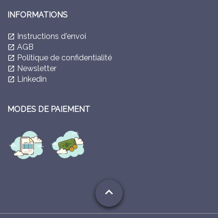
INFORMATIONS
Instructions d'envoi
launch
AGB
launch
Politique de confidentialité
launch
Newsletter
launch
Linkedin
launch
MODES DE PAIEMENT
expand_less