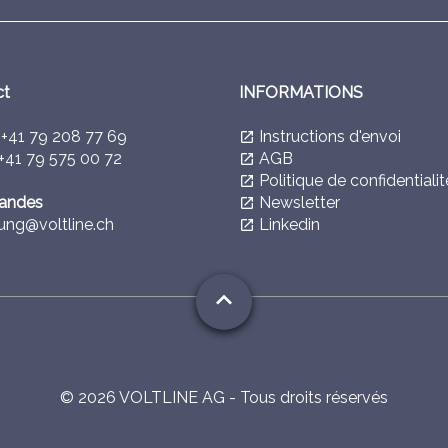
ct
INFORMATIONS
l
+41 79 208 77 69
Instructions d'envoi
launch
+41 79 575 00 72
AGB
launch
Politique de confidentialit
launch
ndes
Newsletter
launch
ung@voltline.ch
Linkedin
launch
expand_less
©
2026
VOLTLINE AG - Tous droits réservés