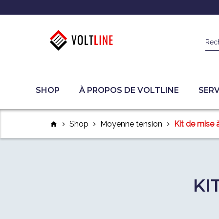
Rec
SHOP
À PROPOS DE VOLTLINE
SERV
Shop
Moyenne tension
Kit de mise à
home
chevron_right
chevron_right
chevron_right
KI