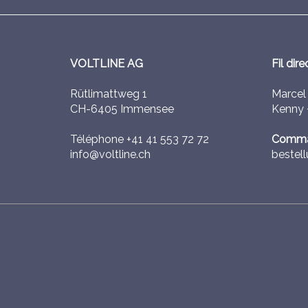
VOLTLINE AG
Fil dire
Rütlimattweg 1
Marce
CH-6405 Immensee
Kenny
Téléphone
+41 41 553 72 72
Comma
info@voltline.ch
bestell