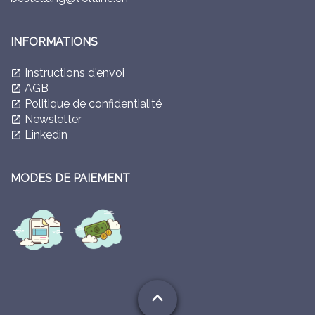
INFORMATIONS
Instructions d'envoi
launch
AGB
launch
Politique de confidentialité
launch
Newsletter
launch
Linkedin
launch
MODES DE PAIEMENT
expand_less